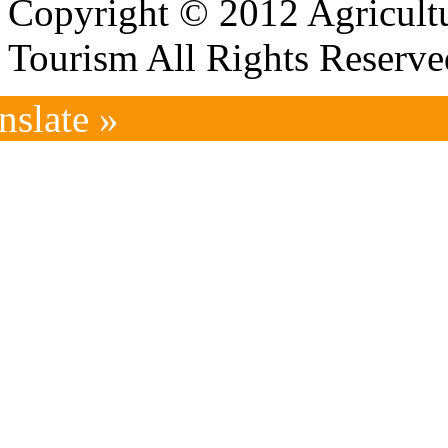
Copyright © 2012 Agricultu
Tourism All Rights Reserve
nslate »