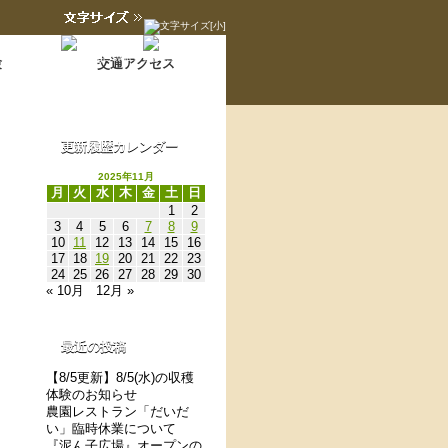
Language switch
翻訳について
験
交通アクセス
更新履歴カレンダー
2025年11月
月
火
水
木
金
土
日
1
2
3
4
5
6
7
8
9
10
11
12
13
14
15
16
17
18
19
20
21
22
23
24
25
26
27
28
29
30
« 10月
12月 »
最近の投稿
【8/5更新】8/5(水)の収穫
体験のお知らせ
農園レストラン「だいだ
い」臨時休業について
『泥ん子広場』オープンの