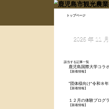
トップページ
2025 年 11
該当する記事一覧
鹿児島国際大学コラボ
【
新着情報
】
”団体様向け“令和８
【
新着情報
】
１２月の体験プログ
【
新着情報
】