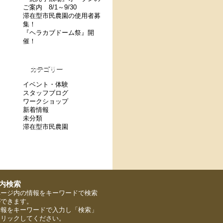
ご案内 8/1～9/30
滞在型市民農園の使用者募
集！
『ヘラカブドーム祭』開
催！
カテゴリー
イベント・体験
スタッフブログ
ワークショップ
新着情報
未分類
滞在型市民農園
ページ内の情報をキーワードで検索
ができます。
情報をキーワードで入力し「検索」
クリックしてください。