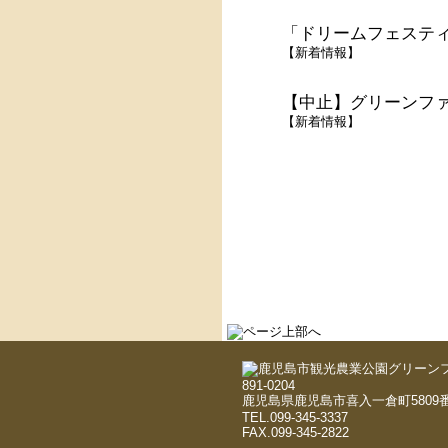
「ドリームフェスティ
【
新着情報
】
【中止】グリーンファー
【
新着情報
】
891-0204
鹿児島県鹿児島市喜入一倉町5809番
TEL.099-345-3337
FAX.099-345-2822