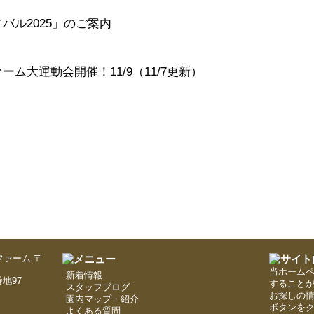
バル2025」のご案内
ム大運動会開催！11/9（11/7更新）
〒
当ホーム
新着情報
地97
すること
スタッフブログ
お探しの
園内マップ・紹介
ボタンを
よくある質問