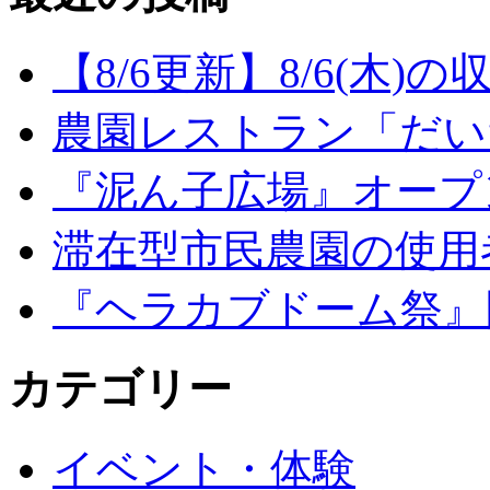
【8/6更新】8/6(木
農園レストラン「だい
『泥ん子広場』オープンの
滞在型市民農園の使用
『ヘラカブドーム祭』
カテゴリー
イベント・体験