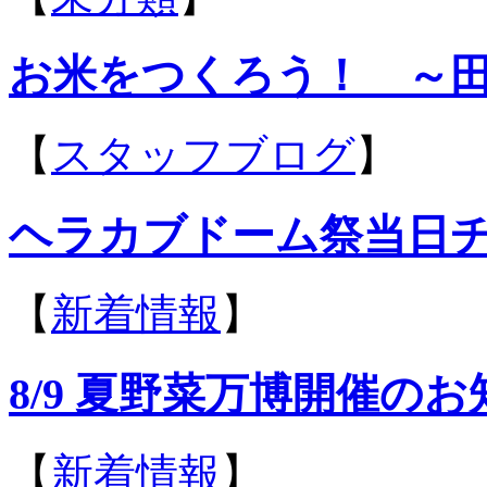
お米をつくろう！ ～
【
スタッフブログ
】
ヘラカブドーム祭当日
【
新着情報
】
8/9 夏野菜万博開催の
【
新着情報
】