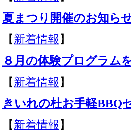
夏まつり開催のお知ら
【
新着情報
】
８月の体験プログラム
【
新着情報
】
きいれの杜お手軽BBQ
【
新着情報
】