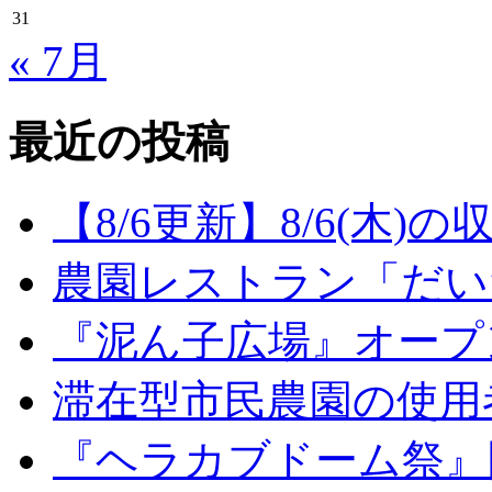
31
« 7月
最近の投稿
【8/6更新】8/6(木
農園レストラン「だい
『泥ん子広場』オープンの
滞在型市民農園の使用
『ヘラカブドーム祭』