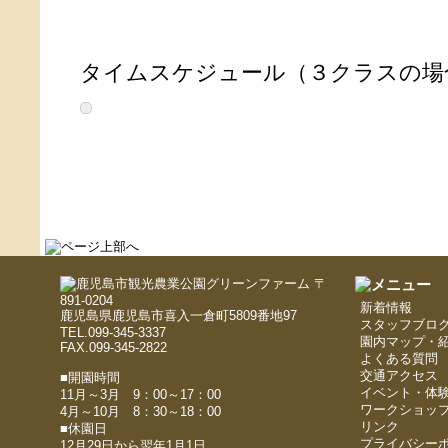
タイムスケジュール（３クラスの場
〒
891-0204
新着情報
鹿児島県鹿児島市喜入一倉町5809番地97
スタッフブロ
TEL.099-345-3337
園内マップ・
FAX.099-345-2822
よくある質問
交通アクセス
■開園時間
イベント・体
11月～3月 9：00～17：00
ワークショッ
4月～10月 8：30～18：00
リンク
■休園日
プライバシー
12月29日から翌年1月1日