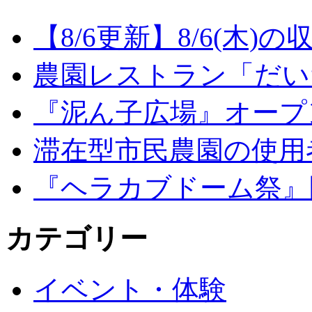
【8/6更新】8/6(木
農園レストラン「だい
『泥ん子広場』オープンの
滞在型市民農園の使用
『ヘラカブドーム祭』
カテゴリー
イベント・体験