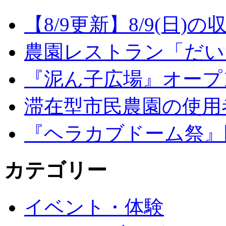
【8/9更新】8/9(日
農園レストラン「だい
『泥ん子広場』オープンの
滞在型市民農園の使用
『ヘラカブドーム祭』
カテゴリー
イベント・体験