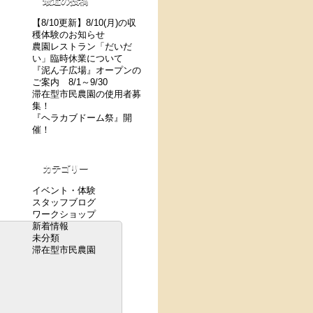
最近の投稿
【8/10更新】8/10(月)の収
穫体験のお知らせ
農園レストラン「だいだ
い」臨時休業について
『泥ん子広場』オープンの
ご案内 8/1～9/30
滞在型市民農園の使用者募
集！
『ヘラカブドーム祭』開
催！
カテゴリー
イベント・体験
スタッフブログ
ワークショップ
新着情報
未分類
滞在型市民農園