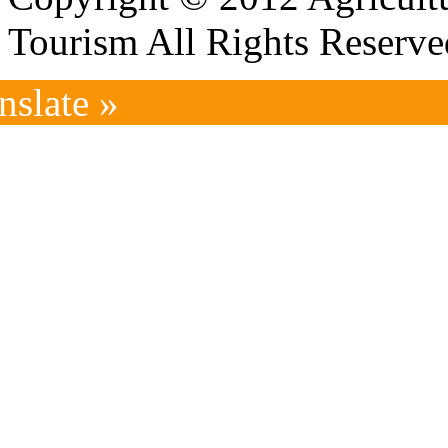
Tourism All Rights Reserve
nslate »