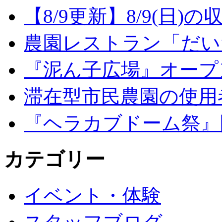
【8/9更新】8/9(日
農園レストラン「だい
『泥ん子広場』オープンの
滞在型市民農園の使用
『ヘラカブドーム祭』
カテゴリー
イベント・体験