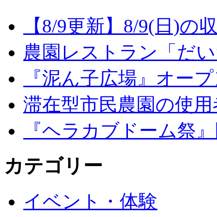
【8/9更新】8/9(日
農園レストラン「だい
『泥ん子広場』オープンの
滞在型市民農園の使用
『ヘラカブドーム祭』
カテゴリー
イベント・体験