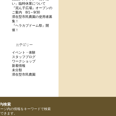
い」臨時休業について
『泥ん子広場』オープンの
ご案内 8/1～9/30
滞在型市民農園の使用者募
集！
『ヘラカブドーム祭』開
催！
カテゴリー
イベント・体験
スタッフブログ
ワークショップ
新着情報
未分類
滞在型市民農園
ページ内の情報をキーワードで検索
ができます。