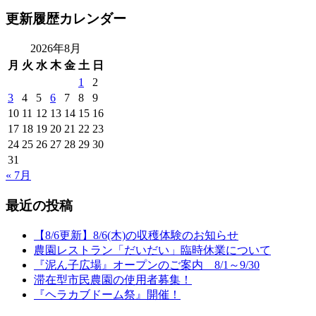
更新履歴カレンダー
2026年8月
月
火
水
木
金
土
日
1
2
3
4
5
6
7
8
9
10
11
12
13
14
15
16
17
18
19
20
21
22
23
24
25
26
27
28
29
30
31
« 7月
最近の投稿
【8/6更新】8/6(木)の収穫体験のお知らせ
農園レストラン「だいだい」臨時休業について
『泥ん子広場』オープンのご案内 8/1～9/30
滞在型市民農園の使用者募集！
『ヘラカブドーム祭』開催！