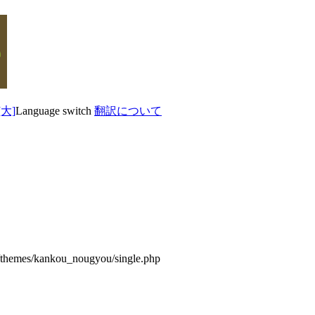
Language switch
翻訳について
/themes/kankou_nougyou/single.php