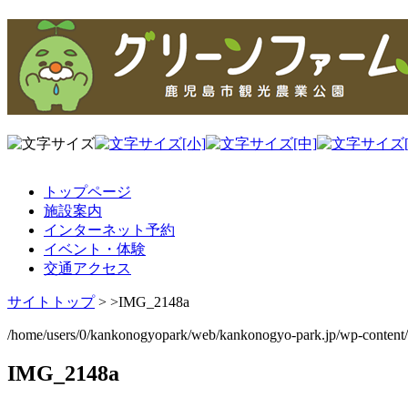
トップページ
施設案内
インターネット予約
イベント・体験
交通アクセス
サイトトップ
> >
IMG_2148a
/home/users/0/kankonogyopark/web/kankonogyo-park.jp/wp-content
IMG_2148a