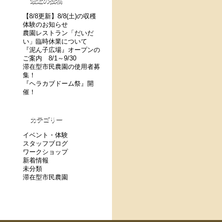
最近の投稿
【8/8更新】8/8(土)の収穫
体験のお知らせ
農園レストラン「だいだ
い」臨時休業について
『泥ん子広場』オープンの
ご案内 8/1～9/30
滞在型市民農園の使用者募
集！
『ヘラカブドーム祭』開
催！
カテゴリー
イベント・体験
スタッフブログ
ワークショップ
新着情報
未分類
滞在型市民農園