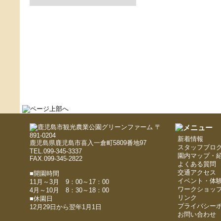
〒
891-0204
新着情報
鹿児島県鹿児島市喜入一倉町5809番地97
スタッフブロ
TEL.099-345-3337
園内マップ・
FAX.099-345-2822
よくある質問
交通アクセス
■開園時間
イベント・体
11月～3月 9：00～17：00
ワークショッ
4月～10月 8：30～18：00
リンク
■休園日
プライバシー
12月29日から翌年1月1日
お問い合わせ