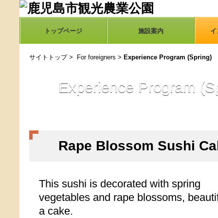
トップページ
施設案内
イ
サイトトップ
>
For foreigners
>
Experience Program (Spring)
Experience Program (Sp
Rape Blossom Sushi Ca
This sushi is decorated with spring
vegetables and rape blossoms, beautif
a cake.