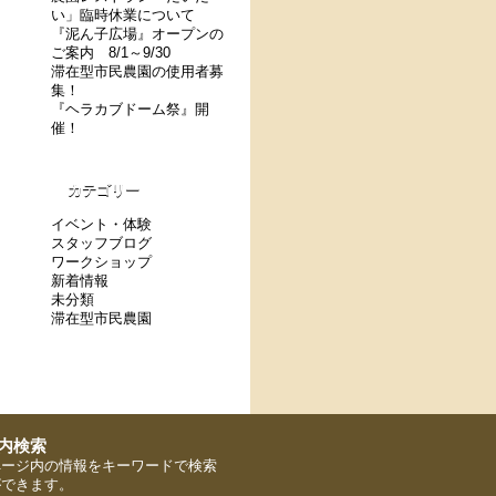
い」臨時休業について
『泥ん子広場』オープンの
ご案内 8/1～9/30
滞在型市民農園の使用者募
集！
『ヘラカブドーム祭』開
催！
カテゴリー
イベント・体験
スタッフブログ
ワークショップ
新着情報
未分類
滞在型市民農園
ページ内の情報をキーワードで検索
ができます。