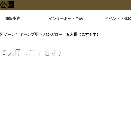
施設案内
インターネット予約
イベント・体
習ゾーン
>
キャンプ場
>
バンガロー ５人用（こすもす）
 ５人用（こすもす）